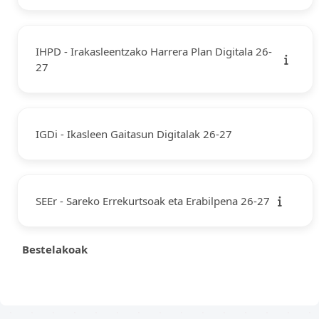
IHPD - Irakasleentzako Harrera Plan Digitala 26-
27
IGDi - Ikasleen Gaitasun Digitalak 26-27
SEEr - Sareko Errekurtsoak eta Erabilpena 26-27
Bestelakoak