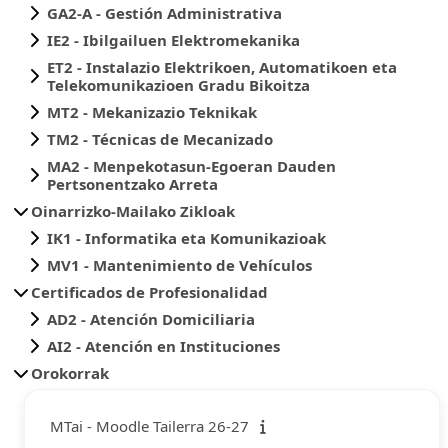
GA2-A - Gestión Administrativa
IE2 - Ibilgailuen Elektromekanika
ET2 - Instalazio Elektrikoen, Automatikoen eta
Telekomunikazioen Gradu Bikoitza
MT2 - Mekanizazio Teknikak
TM2 - Técnicas de Mecanizado
MA2 - Menpekotasun-Egoeran Dauden
Pertsonentzako Arreta
Oinarrizko-Mailako Zikloak
IK1 - Informatika eta Komunikazioak
MV1 - Mantenimiento de Vehículos
Certificados de Profesionalidad
AD2 - Atención Domiciliaria
AI2 - Atención en Instituciones
Orokorrak
MTai - Moodle Tailerra 26-27