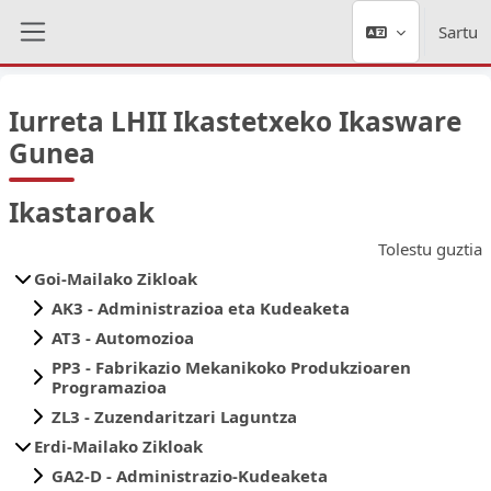
Joan eduki nagusira zuzenean
Sartu
Alboko panela
Iurreta LHII Ikastetxeko Ikasware
Gunea
Ikastaroak
Tolestu guztia
Goi-Mailako Zikloak
AK3 - Administrazioa eta Kudeaketa
AT3 - Automozioa
PP3 - Fabrikazio Mekanikoko Produkzioaren
Programazioa
ZL3 - Zuzendaritzari Laguntza
Erdi-Mailako Zikloak
GA2-D - Administrazio-Kudeaketa