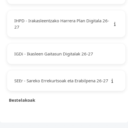
IHPD - Irakasleentzako Harrera Plan Digitala 26-
27
IGDi - Ikasleen Gaitasun Digitalak 26-27
SEEr - Sareko Errekurtsoak eta Erabilpena 26-27
Bestelakoak