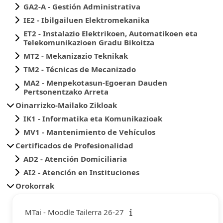
GA2-A - Gestión Administrativa
IE2 - Ibilgailuen Elektromekanika
ET2 - Instalazio Elektrikoen, Automatikoen eta
Telekomunikazioen Gradu Bikoitza
MT2 - Mekanizazio Teknikak
TM2 - Técnicas de Mecanizado
MA2 - Menpekotasun-Egoeran Dauden
Pertsonentzako Arreta
Oinarrizko-Mailako Zikloak
IK1 - Informatika eta Komunikazioak
MV1 - Mantenimiento de Vehículos
Certificados de Profesionalidad
AD2 - Atención Domiciliaria
AI2 - Atención en Instituciones
Orokorrak
MTai - Moodle Tailerra 26-27