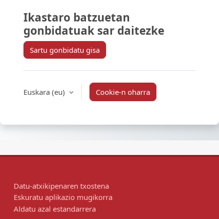
Ikastaro batzuetan
gonbidatuak sar daitezke
Sartu gonbidatu gisa
Euskara ‎(eu)‎
Cookie-n oharra
Datu-atxikipenaren txostena
Eskuratu aplikazio mugikorra
Aldatu azal estandarrera