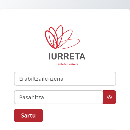
Joan eduki nagusira zuzenean
Sartu Iurreta 
Erabiltzaile-izena
Pasahitza
Sartu