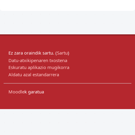
Ez zara oraindik sartu. (
Sartu
)
Datu-atxikipenaren txostena
Eskuratu aplikazio mugikorra
Aldatu azal estandarrera
Moodle
k garatua