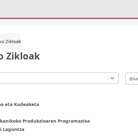
ko Zikloak
o Zikloak
oa eta Kudeaketa
Mekanikoko Produkzioaren Programazioa
ri Laguntza