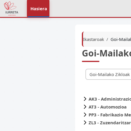
Joan eduki nagusira zuzenean
Hasiera
Ikastaroak
Goi-Maila
Goi-Mailak
Ikastaro-kategoriak
AK3 - Administrazi
AT3 - Automozioa
PP3 - Fabrikazio 
ZL3 - Zuzendaritza