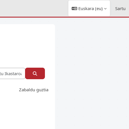
Euskara ‎(eu)‎
Sartu
Bilatu Ikastaroak
Bilatu Ikastaroak
Zabaldu guztia