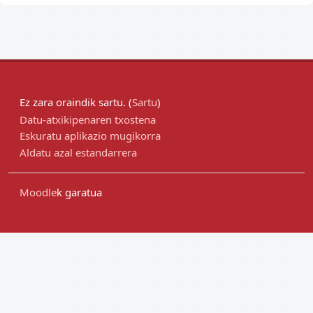
Ez zara oraindik sartu. (
Sartu
)
Datu-atxikipenaren txostena
Eskuratu aplikazio mugikorra
Aldatu azal estandarrera
Moodle
k garatua