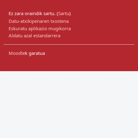
Ez zara oraindik sartu. (
Sartu
)
Datu-atxikipenaren txostena
Eskuratu aplikazio mugikorra
Aldatu azal estandarrera
Moodle
k garatua