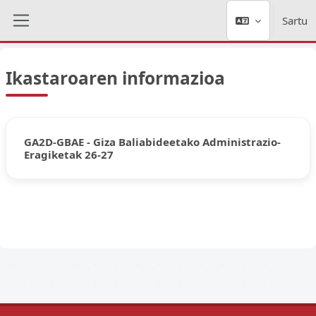
Joan eduki nagusira zuzenean
Sartu
Alboko panela
Ikastaroaren informazioa
GA2D-GBAE - Giza Baliabideetako Administrazio-
Eragiketak 26-27