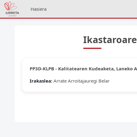
Joan eduki nagusira zuzenean
Hasiera
Ikastaroar
PP3D-KLPB - Kalitatearen Kudeaketa, Laneko 
Irakaslea:
Arrate Arroitajauregi Belar