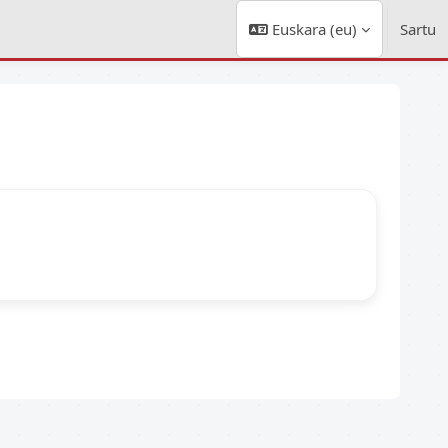
Euskara ‎(eu)‎
Sartu