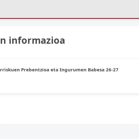
en informazioa
Arriskuen Prebentzioa eta Ingurumen Babesa 26-27