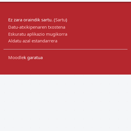
Ez zara oraindik sartu. (
Sartu
)
Datu-atxikipenaren txostena
Eskuratu aplikazio mugikorra
Aldatu azal estandarrera
Moodle
k garatua