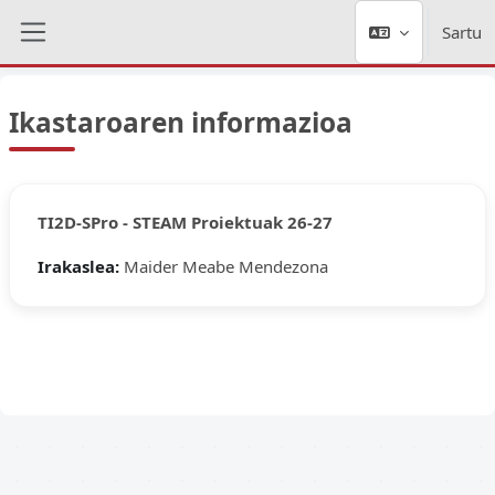
Joan eduki nagusira zuzenean
Sartu
Alboko panela
Ikastaroaren informazioa
TI2D-SPro - STEAM Proiektuak 26-27
Irakaslea:
Maider Meabe Mendezona