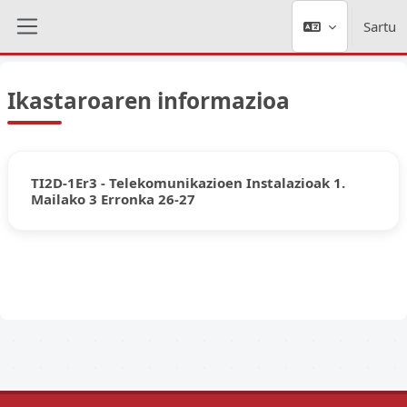
Joan eduki nagusira zuzenean
Sartu
Alboko panela
Ikastaroaren informazioa
TI2D-1Er3 - Telekomunikazioen Instalazioak 1.
Mailako 3 Erronka 26-27